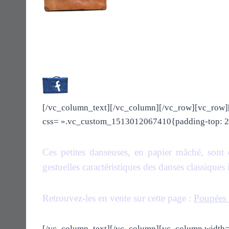
[/vc_column_text][/vc_column][/vc_row][vc_row]
css= ».vc_custom_1513012067410{padding-top: 20
Ces petites danseuses, en papier mâché, sont 
gestuelles caractéristiques des danses classiqu
Retrouvez-les en vente sur cette page :
Poupées 
[/vc_column_text][/vc_column][vc_column width=