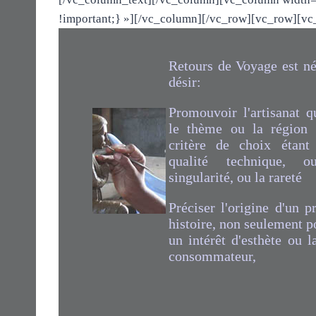
!important;} »][/vc_column][/vc_row][vc_row][v