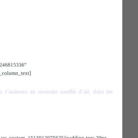
m/246815336″
_column_text]
s s’animent au moindre souffle d’air, dans les
 ».vc_custom_1513012075625{padding-top: 20px