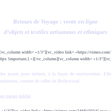
Retours de Voyage : vente en ligne
d’objets et textiles artisanaux et ethniques
[vc_column width= »1/3″][vc_video link= »https://vimeo.co
px !important;} »][/vc_column][vc_column width= »1/3″][vc
des jouets pour enfants, à la façon de marionnettes. Elle
es indiennes, comme de celles de Bollywood.
en papier mâché
 »1/3″][vc_video link= »https://vimeo.com/246815034″ css=