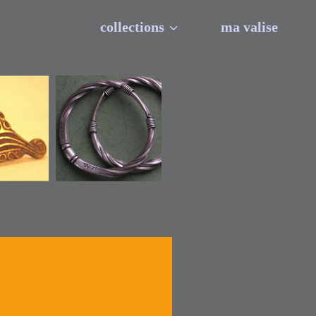
collections
ma valise
bijoux d’Asie du
e l’Inde
sud-est