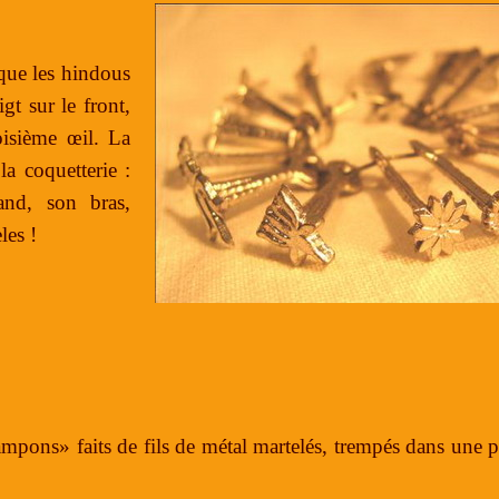
 que les hindous
gt sur le front,
oisième œil. La
la coquetterie :
and, son bras,
les !
ampons» faits de fils de métal martelés, trempés dans une p