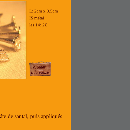
L: 2cm x 0,5cm
IS métal
les 14: 2€
âte de santal, puis appliqués