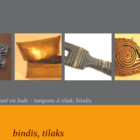
boîtes et
aiguilles pour
pochettes de
sceaux d
cheveux, Inde
l’Inde
uté en Inde : tampons à tilak, bindis
bindis, tilaks