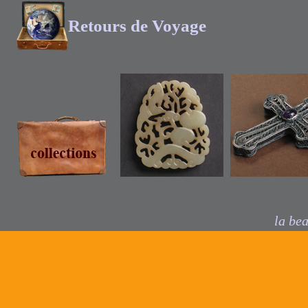
Retours de Voyage
bijoux de
jades de Chine
Bulgarie
la bea