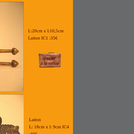
L:20cm x l:10,5cm
Laiton IC1 :35€
Laiton
L: 18cm x l: 9cm IC4
:40€