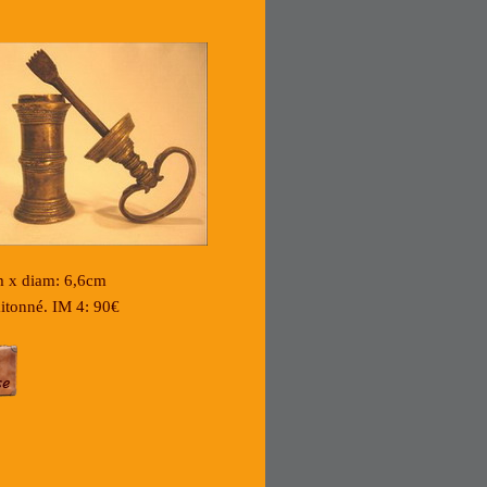
m x diam: 6,6cm
itonné. IM 4: 90€