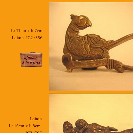
L: 11cm x l: 7cm
Laiton IC2 :35€
Laiton
L: 16cm x l: 8cm.
IC3 :50€