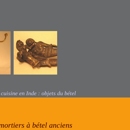
e
ciseaux à bétel
de l’Inde
 cuisine en Inde : objets du bétel
mortiers à bétel anciens