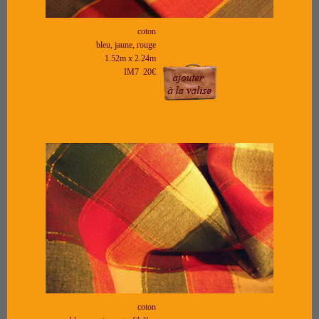
coton
bleu, jaune, rouge
1.52m x 2.24m
IM7 20€
coton