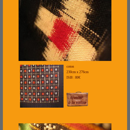
coton
230cm x 276cm
ISI8 : 80€