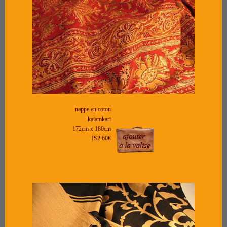
nappe en coton
kalamkari
172cm x 180cm
IS2 60€