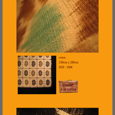
coton
230cm x 280cm
ISI9 : 100€