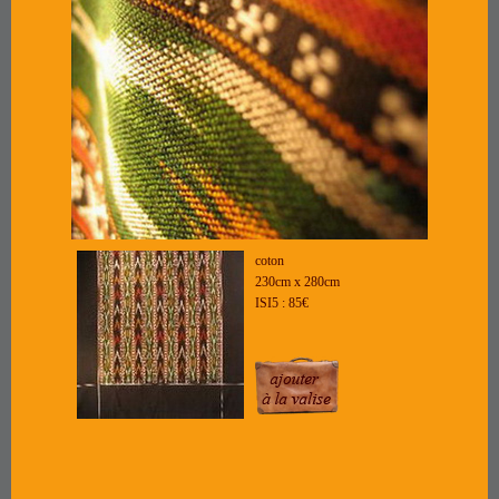
coton
230cm x 280cm
ISI5 : 85€