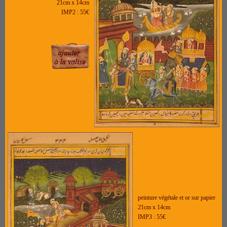
21cm x
14cm
IMP2 : 55€
peinture végétale et or sur papier
21cm x
14cm
IMP3 : 55€