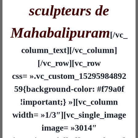
sculpteurs de
Mahabalipuram
[/vc_
column_text][/vc_column]
[/vc_row][vc_row
css= ».vc_custom_15295984892
59{background-color: #f79a0f
!important;} »][vc_column
width= »1/3″][vc_single_image
image= »3014″