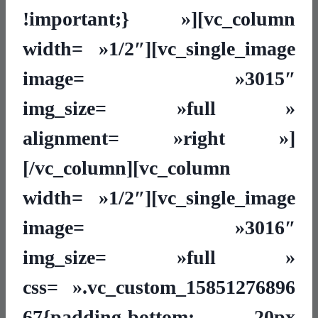
!important;} »][vc_column
width= »1/2″][vc_single_image
image= »3015″
img_size= »full »
alignment= »right »]
[/vc_column][vc_column
width= »1/2″][vc_single_image
image= »3016″
img_size= »full »
css= ».vc_custom_15851276896
67{padding-bottom: 20px