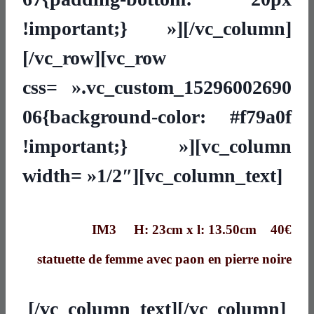
!important;} »][/vc_column]
[/vc_row][vc_row
css= ».vc_custom_15296002690
06{background-color: #f79a0f
!important;} »][vc_column
width= »1/2″][vc_column_text]
IM3 H: 23cm x l: 13.50cm 40€
statuette de femme avec paon en pierre noire
[/vc_column_text][/vc_column]