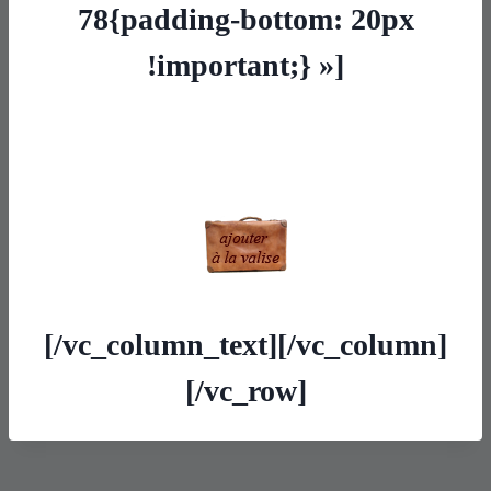
78{padding-bottom: 20px
!important;} »]
[/vc_column_text][/vc_column]
[/vc_row]