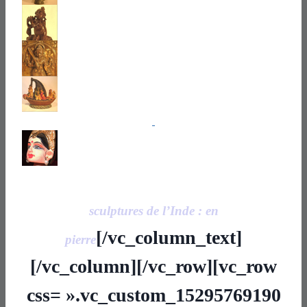
sculptures de l’Inde : en
[/vc_column_text]
pierre
[/vc_column][/vc_row][vc_row
css= ».vc_custom_15295769190