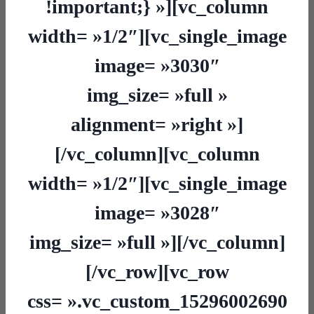
!important;} »][vc_column
width= »1/2″][vc_single_image
image= »3030″
img_size= »full »
alignment= »right »]
[/vc_column][vc_column
width= »1/2″][vc_single_image
image= »3028″
img_size= »full »][/vc_column]
[/vc_row][vc_row
css= ».vc_custom_15296002690