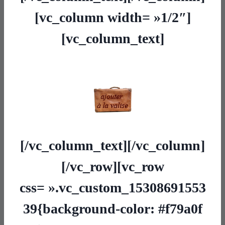
[vc_column width= »1/2″]
[vc_column_text]
[/vc_column_text][/vc_column]
[/vc_row][vc_row
css= ».vc_custom_15308691553
39{background-color: #f79a0f