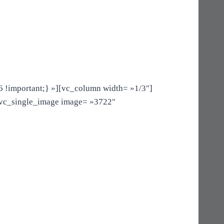
!important;} »][vc_column width= »1/3″]
[vc_single_image image= »3722″