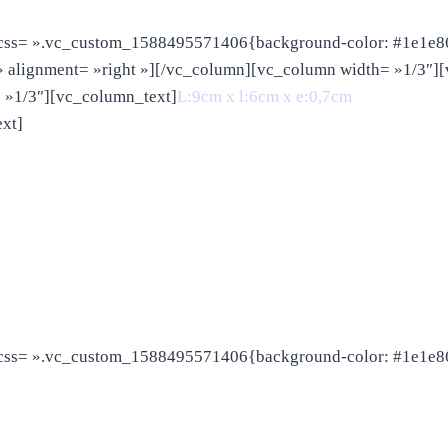
css= ».vc_custom_1588495571406{background-color: #1e1e86 
» alignment= »right »][/vc_column][vc_column width= »1/3″]
 »1/3″][vc_column_text]
L:9cm x l:6cm x e:0,7cm
xt]
css= ».vc_custom_1588495571406{background-color: #1e1e86 