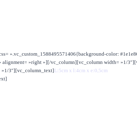
css= ».vc_custom_1588495571406{background-color: #1e1e86 
» alignment= »right »][/vc_column][vc_column width= »1/3″]
 »1/3″][vc_column_text]
L:5cm x l:4cm x e:0,5cm
xt]