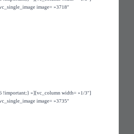
[vc_single_image image= »3718″
!important;} »][vc_column width= »1/3″]
[vc_single_image image= »3735″