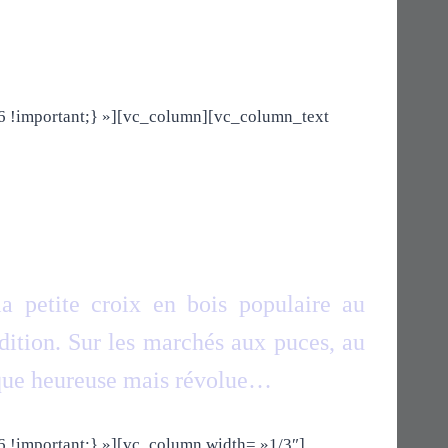
 !important;} »][vc_column][vc_column_text
la petite croix en bois populaire au
adition. Sur les marchés aux puces, au
époque heureuse mais révolue…
!important;} »][vc_column width= »1/3″]