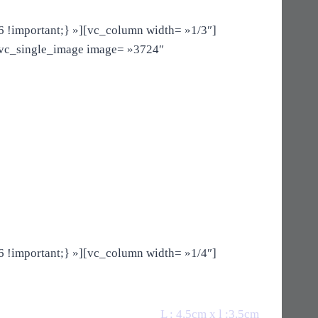
!important;} »][vc_column width= »1/3″]
[vc_single_image image= »3724″
!important;} »][vc_column width= »1/4″]
L : 4,5cm x l :3,5cm